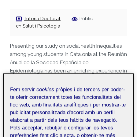
Tutoria Doctorat
Públic
en Salut i Psicologia
Presenting our study on social health inequalities
among young students in Catalonia at the Reunión
Anual de la Sociedad Española de
Epidemiología has been an enriching experience in
my PhD training. This opportunity allowed me to
refine my public speaking skills, strengthen my
Fem servir
cookies
pròpies i de tercers per poder-
ability to present research findings concisely, and
te oferir correctament totes les funcionalitats del
engage in meaningful discussions with experts in
lloc web, amb finalitats analítiques i per mostrar-te
the field. Conferences like this are ideal for
publicitat personalitzada d'acord amb un perfil
elaborat a partir dels teus hàbits de navegació.
networking, as they provide a platform to
Pots acceptar, rebutjar o configurar les teves
connect with leading researchers, exchange ideas,
preferències fent clic a sota, o obtenir-ne més
and explore potential collaborations. Additionally,