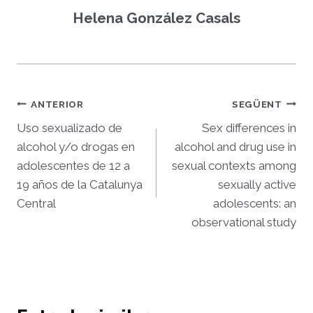
Helena González Casals
Navegació
ANTERIOR
SEGÜENT
d'entrades
Uso sexualizado de
Sex differences in
alcohol y/o drogas en
alcohol and drug use in
adolescentes de 12 a
sexual contexts among
19 años de la Catalunya
sexually active
Central
adolescents: an
observational study