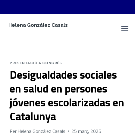
Vés
Helena González Casals
al
Espai Personal
contingut
PRESENTACIÓ A CONGRÉS
Desigualdades sociales
en salud en persones
jóvenes escolarizadas en
Catalunya
Per
Helena González Casals
25 març, 2025