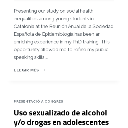
Presenting our study on social health
inequalities among young students in
Catalonia at the Reunión Anual de la Sociedad
Española de Epidemiología has been an
enriching experience in my PhD training. This
opportunity allowed me to refine my public
speaking skills,…
DESIGUALDADES
LLEGIR MÉS
SOCIALES
EN
SALUD
EN
PERSONES
PRESENTACIÓ A CONGRÉS
JÓVENES
Uso sexualizado de alcohol
ESCOLARIZADAS
EN
y/o drogas en adolescentes
CATALUNYA