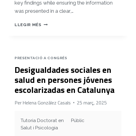
key findings while ensuring the information
was presented in a clear,…
SEX
LLEGIR MÉS
DIFFERENCES
IN
ALCOHOL
AND
DRUG
PRESENTACIÓ A CONGRÉS
USE
Desigualdades sociales en
IN
SEXUAL
salud en persones jóvenes
CONTEXTS
escolarizadas en Catalunya
AMONG
SEXUALLY
ACTIVE
Per
Helena González Casals
25 març, 2025
ADOLESCENTS:
AN
OBSERVATIONAL
Tutoria Doctorat en
Públic
STUDY
Salut i Psicologia