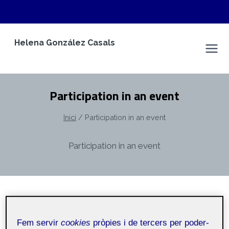
Vés
Helena González Casals
al
Espai Personal
contingut
Participation in an event
Inici
/
Participation in an event
Participation in an event
PÓSTER
Fem servir
cookies
pròpies i de tercers per poder-
Sex differences in alcohol