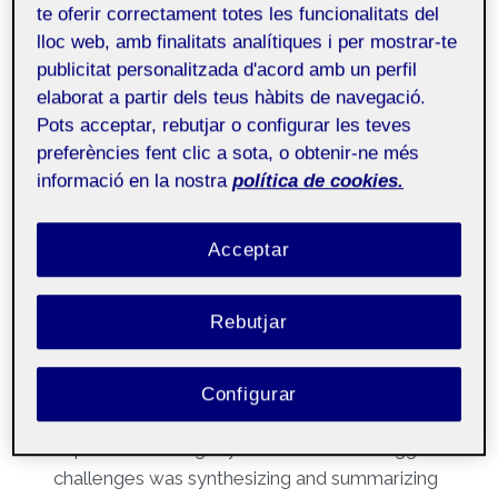
te oferir correctament totes les funcionalitats del
and drug use in sexual
lloc web, amb finalitats analítiques i per mostrar-te
contexts among sexually
publicitat personalitzada d'acord amb un perfil
active adolescents: an
elaborat a partir dels teus hàbits de navegació.
Pots acceptar, rebutjar o configurar les teves
observational study
preferències fent clic a sota, o obtenir-ne més
informació en la nostra
política de cookies.
Per
Helena González Casals
25 març, 2025
Acceptar
Tutoria Doctorat en
Públic
Salut i Psicologia
Rebutjar
Presenting my research in poster format at
the Institut d’Investigació Germans Trias i Pujol
Configurar
Research Retreat was a valuable learning
experience during my PhD. One of the biggest
challenges was synthesizing and summarizing