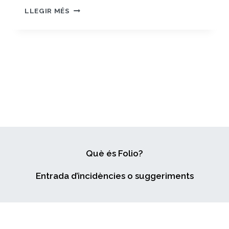
USO
LLEGIR MÉS
SEXUALIZADO
DE
ALCOHOL
Y/O
DROGAS
EN
ADOLESCENTES
DE
12
A
19
AÑOS
DE
Què és Folio?
LA
CATALUNYA
Entrada d’incidències o suggeriments
CENTRAL