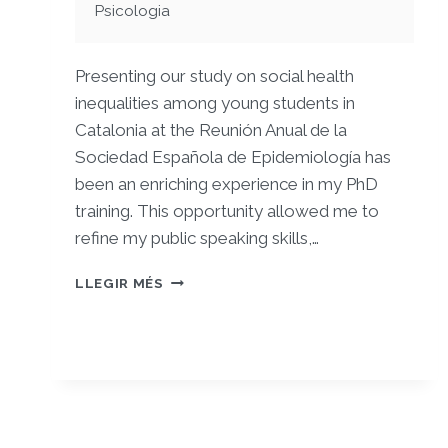
Psicologia
Presenting our study on social health
inequalities among young students in
Catalonia at the Reunión Anual de la
Sociedad Española de Epidemiología has
been an enriching experience in my PhD
training. This opportunity allowed me to
refine my public speaking skills,…
DESIGUALDADES
LLEGIR MÉS
SOCIALES
EN
SALUD
EN
PERSONES
JÓVENES
ESCOLARIZADAS
EN