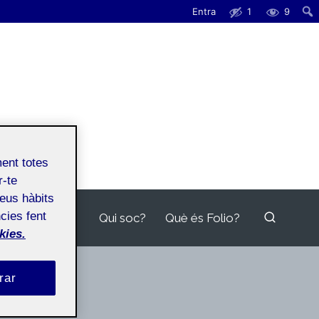
Entra
1
9
ment totes
r-te
teus hàbits
cies fent
Qui soc?
Què és Folio?
kies.
rar