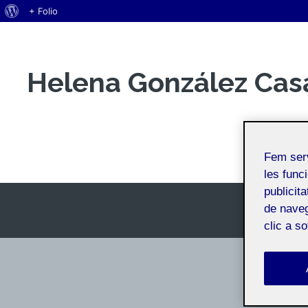
Quant
+ Folio
Vés
al
al
WordPress
contingut
Helena González Cas
Espai Personal
Fem ser
les funci
publicit
de naveg
clic a s