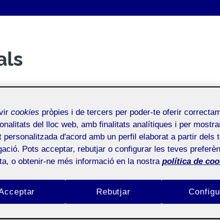
als
vir
cookies
pròpies i de tercers per poder-te oferir correcta
onalitats del lloc web, amb finalitats analítiques i per mostra
at personalitzada d'acord amb un perfil elaborat a partir dels 
ació. Pots acceptar, rebutjar o configurar les teves preferèn
ota, o obtenir-ne més informació en la nostra
política de coo
Acceptar
Rebutjar
Configu
Presentació a congrés