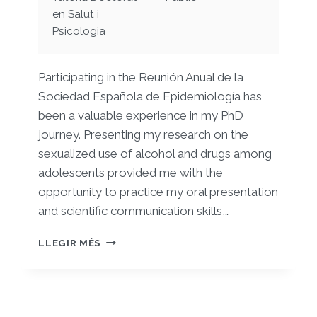
en Salut i
Psicologia
Participating in the Reunión Anual de la
Sociedad Española de Epidemiología has
been a valuable experience in my PhD
journey. Presenting my research on the
sexualized use of alcohol and drugs among
adolescents provided me with the
opportunity to practice my oral presentation
and scientific communication skills,…
USO
LLEGIR MÉS
SEXUALIZADO
DE
ALCOHOL
Y/O
DROGAS