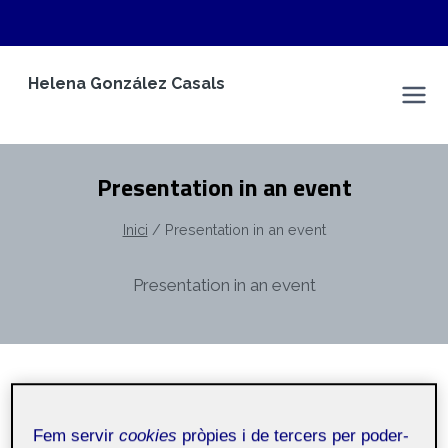
Vés
Helena González Casals
al
Espai Personal
contingut
Presentation in an event
Inici
/
Presentation in an event
Presentation in an event
PÓSTER
Fem servir
cookies
pròpies i de tercers per poder-
Sex differences in alcohol