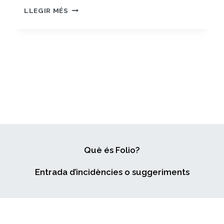
USO
LLEGIR MÉS
SEXUALIZADO
DE
ALCOHOL
Y/O
DROGAS
EN
ADOLESCENTES
DE
12
A
19
AÑOS
DE
Què és Folio?
LA
CATALUNYA
Entrada d’incidències o suggeriments
CENTRAL