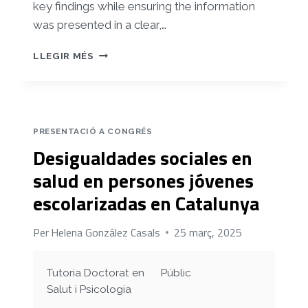
key findings while ensuring the information
was presented in a clear,…
SEX
LLEGIR MÉS
DIFFERENCES
IN
ALCOHOL
AND
DRUG
PRESENTACIÓ A CONGRÉS
USE
Desigualdades sociales en
IN
SEXUAL
salud en persones jóvenes
CONTEXTS
escolarizadas en Catalunya
AMONG
SEXUALLY
ACTIVE
Per
Helena González Casals
25 març, 2025
ADOLESCENTS:
AN
OBSERVATIONAL
Tutoria Doctorat en
Públic
STUDY
Salut i Psicologia