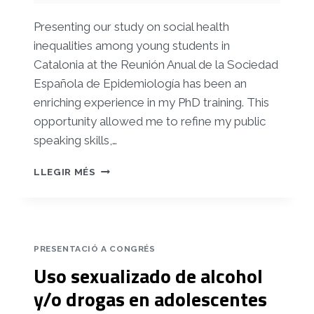
Presenting our study on social health
inequalities among young students in
Catalonia at the Reunión Anual de la Sociedad
Española de Epidemiología has been an
enriching experience in my PhD training. This
opportunity allowed me to refine my public
speaking skills,…
DESIGUALDADES
LLEGIR MÉS
SOCIALES
EN
SALUD
EN
PERSONES
PRESENTACIÓ A CONGRÉS
JÓVENES
Uso sexualizado de alcohol
ESCOLARIZADAS
EN
y/o drogas en adolescentes
CATALUNYA