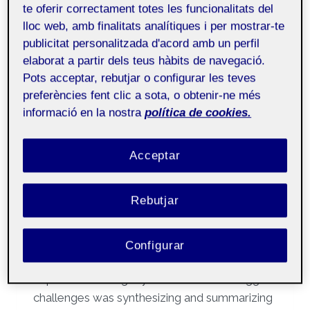
te oferir correctament totes les funcionalitats del
and drug use in sexual
lloc web, amb finalitats analítiques i per mostrar-te
contexts among sexually
publicitat personalitzada d'acord amb un perfil
active adolescents: an
elaborat a partir dels teus hàbits de navegació.
Pots acceptar, rebutjar o configurar les teves
observational study
preferències fent clic a sota, o obtenir-ne més
informació en la nostra
política de cookies.
Per
Helena González Casals
25 març, 2025
Acceptar
Tutoria Doctorat en
Públic
Salut i Psicologia
Rebutjar
Presenting my research in poster format at
the Institut d’Investigació Germans Trias i Pujol
Configurar
Research Retreat was a valuable learning
experience during my PhD. One of the biggest
challenges was synthesizing and summarizing