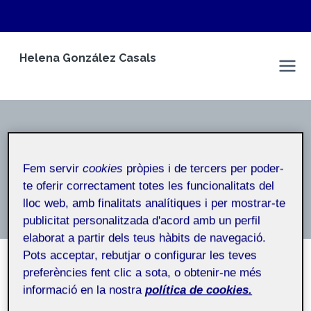
Vés
Helena González Casals
al
Espai Personal
contingut
Póster
Fem servir
cookies
pròpies i de tercers per poder-
Inici
/
Póster
te oferir correctament totes les funcionalitats del
lloc web, amb finalitats analítiques i per mostrar-te
publicitat personalitzada d'acord amb un perfil
elaborat a partir dels teus hàbits de navegació.
Pots acceptar, rebutjar o configurar les teves
preferències fent clic a sota, o obtenir-ne més
PÓSTER
informació en la nostra
política de cookies.
Sex differences in alcohol