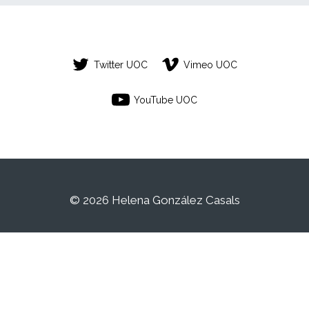
Twitter UOC
Vimeo UOC
YouTube UOC
© 2026 Helena González Casals
Aquest és un espai de treball personal
d'un/a estudiant de la Universitat Oberta de
Catalunya. Qualsevol contingut publicat en