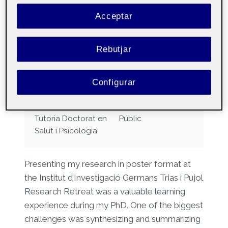
and drug use in sexual
Acceptar
contexts among sexually
active adolescents: an
Rebutjar
observational study
Configurar
Per
Helena González Casals
25 març, 2025
Tutoria Doctorat en
Públic
Salut i Psicologia
Presenting my research in poster format at
the Institut d’Investigació Germans Trias i Pujol
Research Retreat was a valuable learning
experience during my PhD. One of the biggest
challenges was synthesizing and summarizing